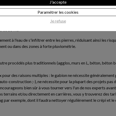
J'accepte
ance et sa durabilité. Grâce à la robustesse des fils métalliques, l
Paramètrer les cookies
terrain, à condition d'avoir choisi les bonnes dimensions (notre co
Je refuse
 aux inondations et aux légers mouvements du sol, sans rompre. Les 
rée de vie.
 à l'eau de s'infiltrer entre les pierres, réduisant ainsi les risq
ent ou dans des zones à forte pluviométrie.
autre procédés plus traditionnels (agglos, murs en L, béton, béton 
x pour des raisons multiples : le gabion ne nécessite généralement p
'auto-construction ;-), ne nécessite pour la plupart des projets pas 
encourageons bien sûr à vous tourner vers l'un de nos experts avan
 terrains et/ou directement en carrières, vous y trouverez des tari
g par exemple, dont il faudra nettoyer régulièrement le crépi et l