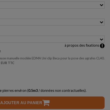
à propos des fixations
e
euse manuelle modèle EDMA Uni clip Beca pour la pose des agrafes CL40.
41,10 EUR TTC
e pierres environ (
0.5
m3
/ données non contractuelles).
AJOUTER AU PANIER