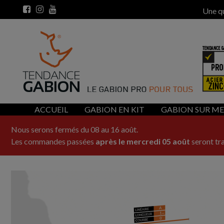
Une q
ACCUEIL
GABION EN KIT
GABION SUR M
Nous serons fermés du 08 au 16 août.
Les commandes passées
après le mercredi 05 août
seront tra