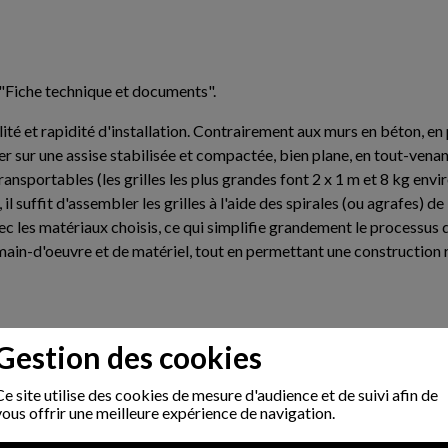
"Fiche technique et documents".
ité et rapidité d'installation. Contrairement aux murs en béton, en 
 sur une assise stabilisée et compactée, bien plane, en tout-venant
transportables (les grilles les plus grandes font 2 x 1 m et 8 kg e
l suffit d'assembler les grilles à l'aide des spirales (ou agrafes) de
ec les matériaux choisis, ce qui simplifie grandement le processus 
e main-d'oeuvre et de matériel, tout en permettant une construction
s et contemporain à la fois grâce à l'acier. De plus, en jouant sur 
Gestion des cookies
ormes originales), il est possible de créer des murs uniques, parfa
Ce site utilise des cookies de mesure d'audience et de suivi afin de
iser l'apparence du mur, qu'il s'agisse d'une finition brute avec 
vous offrir une meilleure expérience de navigation.