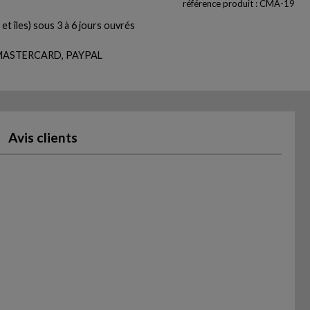
référence produit : CMA-19
et îles) sous 3 à 6 jours ouvrés
, MASTERCARD, PAYPAL
Avis clients