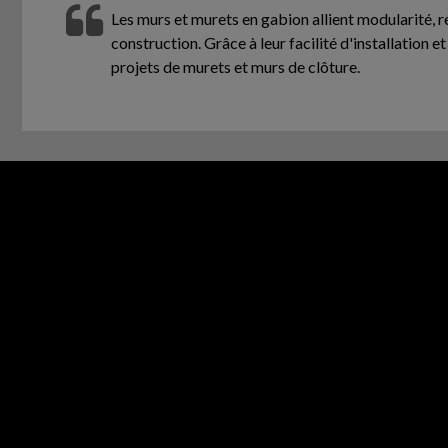
Les murs et murets en gabion allient modularité, 
construction. Grâce à leur facilité d'installation e
projets de murets et murs de clôture.