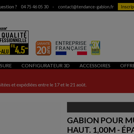
uestion ?
-
04 75 46 05 30
contact@tendance-gabion.fr
Inscri
ESURE
CONFIGURATEUR 3D
ACCESSOIRES
OFFR
itées et expédiées entre le 17 et le 21 août.
GABION POUR MU
HAUT. 1,00M - ÉP