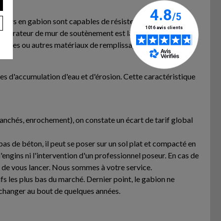
es murs en gabion sont capables de résister aux intempéries,
nfigurateur de mur de soutènement est là pour vous aider à
pierres ou autres matériaux de remplissage, quant à eux, ne
ues d'accumulation d'eau et d'érosion. Cette caractéristique
banchés, enrochement), on constate un écart de tarif global
as de béton, il peut se poser sur un sol plat et compacté en
d'engins ni l'intervention d'un professionnel poseur. En cas de
t de vous lancer. Nous sommes à votre service.
fs les plus bas du marché. Dernier point, le gabion ne
e changer au bout de quelques années.