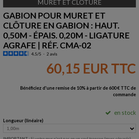
MURET ET CLÔTURE
GABION POUR MURET ET
CLÔTURE EN GABION : HAUT.
0,50M - ÉPAIS. 0,20M - LIGATURE
AGRAFE | RÉF. CMA-02
4.5
/
5
-
2
avis
60,15 EUR TTC
Bénéficiez d'une remise de 10% à partir de 600 € TTC de
commande
en stock
Longueur (linéaire)
IMPORTANT
: Si votre mur n'est pas en un seul tronçon (murs séparés),