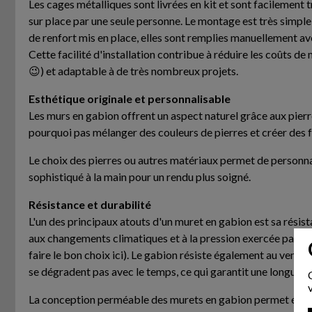
Les cages métalliques sont livrées en kit et sont facilement 
sur place par une seule personne. Le montage est très simple, i
de renfort mis en place, elles sont remplies manuellement av
Cette facilité d'installation contribue à réduire les coûts d
😉) et adaptable à de très nombreux projets.
Esthétique originale et personnalisable
Les murs en gabion offrent un aspect naturel grâce aux pierre
pourquoi pas mélanger des couleurs de pierres et créer des f
Le choix des pierres ou autres matériaux permet de personnal
sophistiqué à la main pour un rendu plus soigné.
Résistance et durabilité
L'un des principaux atouts d'un muret en gabion est sa résist
aux changements climatiques et à la pression exercée par le 
faire le bon choix ici). Le gabion résiste également au vent,
se dégradent pas avec le temps, ce qui garantit une longue du
La conception perméable des murets en gabion permet également