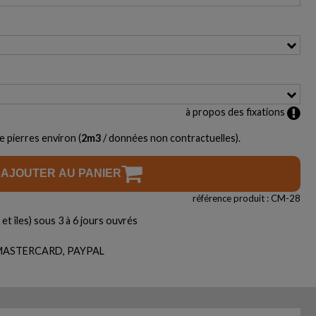
à propos des fixations
e pierres environ (
2
m3
/ données non contractuelles).
AJOUTER AU PANIER
référence produit : CM-28
et îles) sous 3 à 6 jours ouvrés
, MASTERCARD, PAYPAL