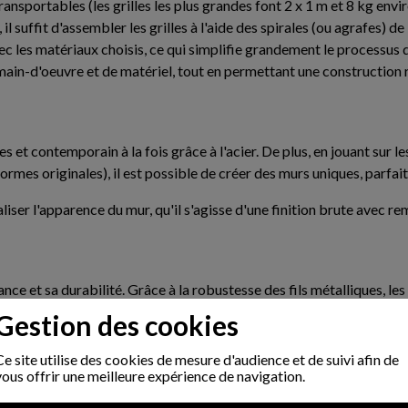
transportables (les grilles les plus grandes font 2 x 1 m et 8 kg e
l suffit d'assembler les grilles à l'aide des spirales (ou agrafes) de
ec les matériaux choisis, ce qui simplifie grandement le processus 
e main-d'oeuvre et de matériel, tout en permettant une construction
s et contemporain à la fois grâce à l'acier. De plus, en jouant sur 
ormes originales), il est possible de créer des murs uniques, parfa
iser l'apparence du mur, qu'il s'agisse d'une finition brute avec 
ance et sa durabilité. Grâce à la robustesse des fils métalliques, l
terrain, à condition d'avoir choisi les bonnes dimensions (notre co
Gestion des cookies
 aux inondations et aux légers mouvements du sol, sans rompre. Les 
rée de vie.
Ce site utilise des cookies de mesure d'audience et de suivi afin de
vous offrir une meilleure expérience de navigation.
 à l'eau de s'infiltrer entre les pierres, réduisant ainsi les risq