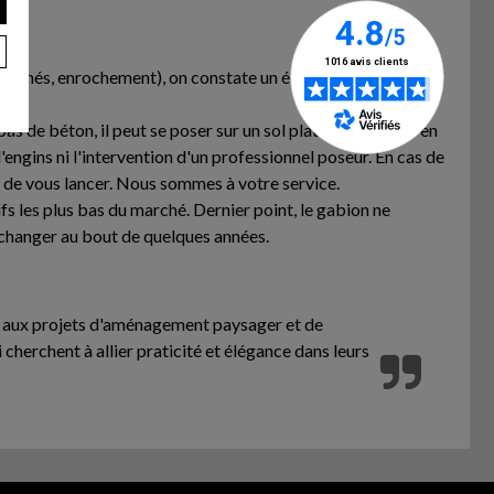
banchés, enrochement), on constate un écart de tarif global
as de béton, il peut se poser sur un sol plat et compacté en
d'engins ni l'intervention d'un professionnel poseur. En cas de
t de vous lancer. Nous sommes à votre service.
fs les plus bas du marché. Dernier point, le gabion ne
e changer au bout de quelques années.
nte aux projets d'aménagement paysager et de
i cherchent à allier praticité et élégance dans leurs