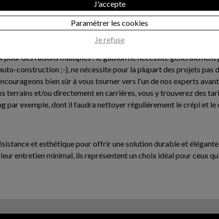
ent ou dans des zones à forte pluviométrie.
J'accepte
Paramètrer les cookies
autre procédés plus traditionnels (agglos, murs en L, béton, béton 
Je refuse
x pour des raisons multiples : le gabion ne nécessite généralement p
'auto-construction ;-), ne nécessite pour la plupart des projets pas 
encourageons bien sûr à vous tourner vers l'un de nos experts avan
 terrains et/ou directement en carrières, vous y trouverez des tari
g par exemple, dont il faudra nettoyer régulièrement le crépi et l
résistance et esthétique pour offrir une solution durable et éléga
t leur entretien minimal, ils représentent un choix idéal pour ceux qu