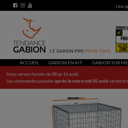
Une q
ACCUEIL
GABION EN KIT
GABION SUR M
Nous serons fermés du 08 au 16 août.
Les commandes passées
après le mercredi 05 août
seront tra