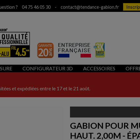
uestion ?
-
04 75 46 05 30
contact@tendance-gabion.fr
Inscri
ESURE
CONFIGURATEUR 3D
ACCESSOIRES
OFFR
itées et expédiées entre le 17 et le 21 août.
GABION POUR MU
HAUT. 2,00M - ÉPA