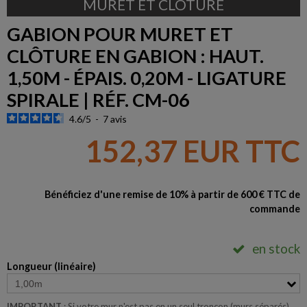
MURET ET CLÔTURE
GABION POUR MURET ET
CLÔTURE EN GABION : HAUT.
1,50M - ÉPAIS. 0,20M - LIGATURE
SPIRALE | RÉF. CM-06
4.6
/
5
-
7
avis
152,37 EUR TTC
Bénéficiez d'une remise de 10% à partir de 600 € TTC de
commande
en stock
Longueur (linéaire)
IMPORTANT
: Si votre mur n'est pas en un seul tronçon (murs séparés),