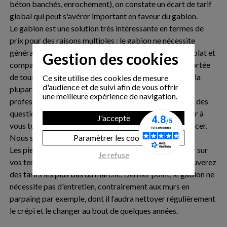
béton banchés, enrochement), on constate un écart de tarif
global qui peut s'avérer important en faveur du gabion.
Le gabion est une solution très intéressante en termes de
prix pour des raisons multiples : le gabion ne nécessite
généralement pas de béton, il peut se poser sur un sol plat et
Gestion des cookies
compacté en tout-venant, sa mise en oeuvre est à la portée
de tous (vive l'auto-construction ;-), ne nécessite pour la
Ce site utilise des cookies de mesure
d'audience et de suivi afin de vous offrir
plupart des projets pas d'engins ni l'intervention d'un
une meilleure expérience de navigation.
professionnel poseur. En cas de doutes ou si vous avez des
questions techniques, nous vous encourageons bien sûr à
J'accepte
vous tourner vers l'un de nos experts avant de vous lancer.
Nous sommes à votre service.
Paramètrer les cookies
Les pierres de remplissage peuvent souvent se trouver sur
Je refuse
vos terrains et/ou directement en carrières, vous y trouverez
des tarifs les plus bas du marché. Dernier point, le gabion ne
nécessite pas d'entretien, contrairement aux murs en
parpaing par exemple, dont il faudra nettoyer régulièrement
le crépi et le changer au bout de quelques années.