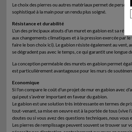
Le choix des pierres ou autres matériaux permet de personnal
sophistiqué à la main pour un rendu plus soigné.
Résistance et durabilité
L'un des principaux atouts d'un muret en gabion est sa résist
aux changements climatiques et à la pression exercée par le 
faire le bon choix ici). Le gabion résiste également au vent,
se dégradent pas avec le temps, ce qui garantit une longue du
La conception perméable des murets en gabion permet également
est particulièrement avantageuse pour les murs de soutènem
Economique
Si l'on compare le coût d'un projet de mur en gabion avec d'
qui peut s'avérer important en faveur du gabion.
Le gabion est une solution très intéressante en termes de pri
tout-venant, sa mise en oeuvre est à la portée de tous (vive l
doutes ou si vous avez des questions techniques, nous vous 
Les pierres de remplissage peuvent souvent se trouver sur vos
nécessite pas d'entretien, contrairement aux murs en parpain