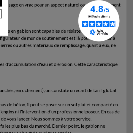
remplissage en vrac pour un aspect naturel ou d'un agencement
es murs en gabion sont capables de résister aux intempéries,
nfigurateur de mur de soutènement est là pour vous aider à
pierres ou autres matériaux de remplissage, quant à eux, ne
ues d'accumulation d'eau et d'érosion. Cette caractéristique
banchés, enrochement), on constate un écart de tarif global
as de béton, il peut se poser sur un sol plat et compacté en
d'engins ni l'intervention d'un professionnel poseur. En cas de
t de vous lancer. Nous sommes à votre service.
fs les plus bas du marché. Dernier point, le gabion ne
e changer au bout de quelques années.