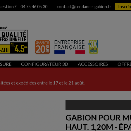
uestion ?
-
04 75 46 05 30
contact@tendance-gabion.fr
Inscri
ESURE
CONFIGURATEUR 3D
ACCESSOIRES
OFFR
itées et expédiées entre le 17 et le 21 août.
GABION POUR MU
HAUT. 1,20M - ÉP