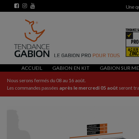
Une q
ACCUEIL
GABION EN KIT
GABION SUR M
Nous serons fermés du 08 au 16 août.
Les commandes passées
après le mercredi 05 août
seront tra