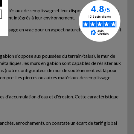
les matériaux de remplissage et leur disposition (vous pouvez
itement intégrés à leur environnement.
remplissage en vrac pour un aspect naturel ou d'un agencement
u gabion s'oppose aux poussées du terrain/talus), le mur de
étalliques, les murs en gabion sont capables de résister aux
ions (notre configurateur de mur de soutènement est là pour
 rompre. Les pierres ou autres matériaux de remplissage,
ues d'accumulation d'eau et d'érosion. Cette caractéristique
banchés, enrochement), on constate un écart de tarif global