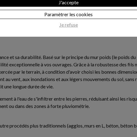
J'accepte
s et contemporain à la fois grâce à l'acier. De plus, en jouant sur 
Paramètrer les cookies
ormes originales), il est possible de créer des murs uniques, parfa
Je refuse
iser l'apparence du mur, qu'il s'agisse d'une finition brute avec 
ance et sa durabilité. Basé sur le principe du mur poids (le poids d
té exceptionnelle à vos ouvrages. Grâce à la robustesse des fils m
ercée par le terrain, à condition d'avoir choisi les bonnes dimens
ment au vent, aux inondations et aux légers mouvements du sol, sans
it une longue durée de vie.
 à l'eau de s'infiltrer entre les pierres, réduisant ainsi les risq
ent ou dans des zones à forte pluviométrie.
autre procédés plus traditionnels (agglos, murs en L, béton, béton 