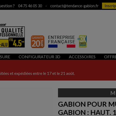
uestion ?
-
04 75 46 05 30
contact@tendance-gabion.fr
Inscri
ESURE
CONFIGURATEUR 3D
ACCESSOIRES
OFFR
itées et expédiées entre le 17 et le 21 août.
M
GABION POUR M
GABION : HAUT. 1