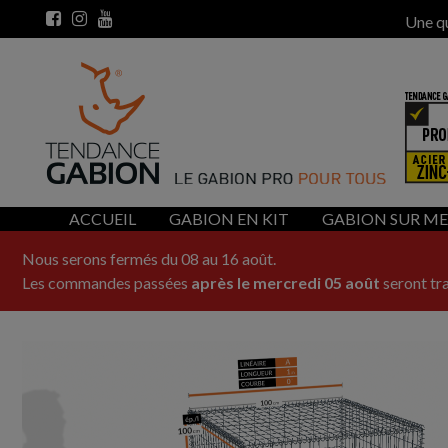
Une q
ACCUEIL
GABION EN KIT
GABION SUR M
Nous serons fermés du 08 au 16 août.
Les commandes passées
après le mercredi 05 août
seront tra