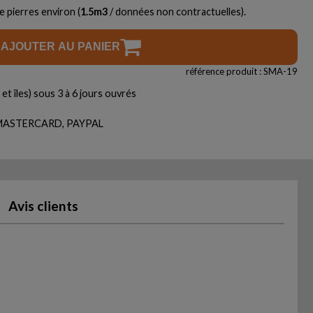
e pierres environ (
1.5
m3
/ données non contractuelles).
AJOUTER AU PANIER
référence produit : SMA-19
et îles) sous 3 à 6 jours ouvrés
, MASTERCARD, PAYPAL
Avis clients