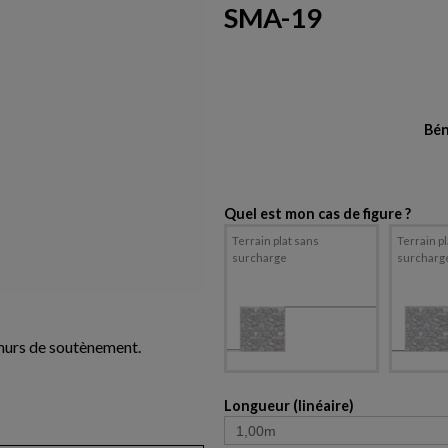
SMA-19
Bén
Quel est mon cas de figure ?
Terrain plat sans
Terrain p
surcharge
surcharg
 murs de soutènement.
Longueur (linéaire)