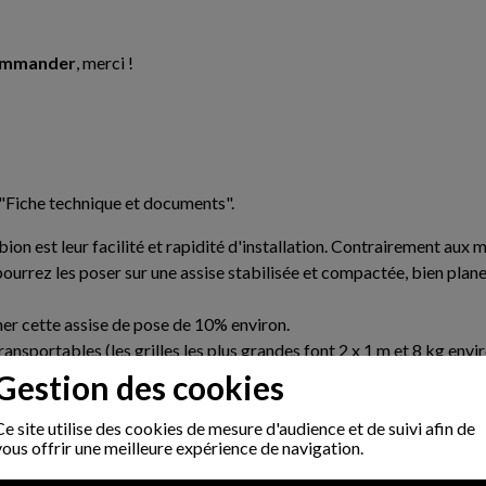
commander
, merci !
"Fiche technique et documents".
n est leur facilité et rapidité d'installation. Contrairement aux mu
urrez les poser sur une assise stabilisée et compactée, bien plane
ner cette assise de pose de 10% environ.
transportables (les grilles les plus grandes font 2 x 1 m et 8 kg e
l suffit d'assembler les grilles à l'aide des spirales (ou agrafes) de
Gestion des cookies
ec les matériaux choisis, ce qui simplifie grandement le processus 
Ce site utilise des cookies de mesure d'audience et de suivi afin de
e main-d'oeuvre et de matériel, tout en permettant une construction
vous offrir une meilleure expérience de navigation.