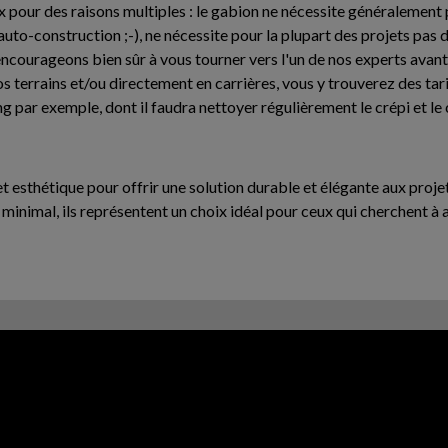
x pour des raisons multiples : le gabion ne nécessite généralement p
'auto-construction ;-), ne nécessite pour la plupart des projets pas 
encourageons bien sûr à vous tourner vers l'un de nos experts avan
 terrains et/ou directement en carrières, vous y trouverez des tari
g par exemple, dont il faudra nettoyer régulièrement le crépi et l
 et esthétique pour offrir une solution durable et élégante aux pro
en minimal, ils représentent un choix idéal pour ceux qui cherchent à 