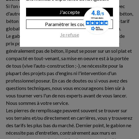
Si l'on compare le coût d'un projet de mur en gabion avec
J'accepte
d'autre procédés plus traditionnels (agglos, murs en L, béton,
béton banchés, enrochement), on constate un écart de tarif
Paramètrer les cookies
global qui peut s'avérer important en faveur du gabion.
Je refuse
Le gabion est une solution très intéressante en termes de
prix pour des raisons multiples : le gabion ne nécessite
généralement pas de béton, il peut se poser sur un sol plat et
compacté en tout-venant, sa mise en oeuvre est à la portée
de tous (vive l'auto-construction ;-), ne nécessite pour la
plupart des projets pas d'engins ni l'intervention d'un
professionnel poseur. En cas de doutes ou si vous avez des
questions techniques, nous vous encourageons bien sûr à
vous tourner vers l'un de nos experts avant de vous lancer.
Nous sommes à votre service.
Les pierres de remplissage peuvent souvent se trouver sur
vos terrains et/ou directement en carrières, vous y trouverez
des tarifs les plus bas du marché. Dernier point, le gabion ne
nécessite pas d'entretien, contrairement aux murs en