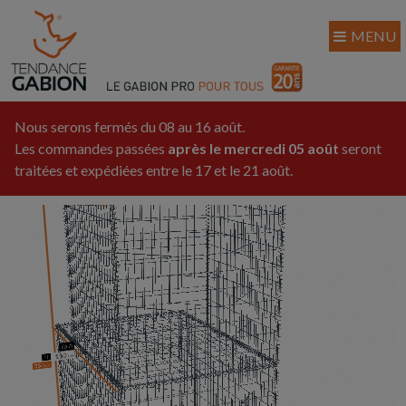
MENU
Nous serons fermés du 08 au 16 août.
Les commandes passées
après le mercredi 05 août
seront
traitées et expédiées entre le 17 et le 21 août.