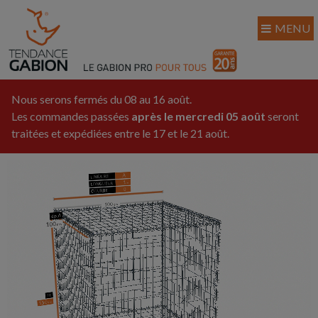
MENU
Nous serons fermés du 08 au 16 août.
Les commandes passées
après le mercredi 05 août
seront
traitées et expédiées entre le 17 et le 21 août.