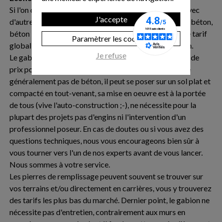
Si l'on compare le coût d'un projet de mur en gabion avec
J'accepte
d'autre procédés plus traditionnels (agglos, murs en L, béton,
béton banchés, enrochement), on constate un écart de tarif
Paramètrer les cookies
global qui peut s'avérer important en faveur du gabion.
Je refuse
Le gabion est une solution très intéressante en termes de
prix pour des raisons multiples : le gabion ne nécessite
généralement pas de béton, il peut se poser sur un sol plat et
compacté en tout-venant, sa mise en oeuvre est à la portée
de tous (vive l'auto-construction ;-), ne nécessite pour la
plupart des projets pas d'engins ni l'intervention d'un
professionnel poseur. En cas de doutes ou si vous avez des
questions techniques, nous vous encourageons bien sûr à
vous tourner vers l'un de nos experts avant de vous lancer.
Nous sommes à votre service.
Les pierres de remplissage peuvent souvent se trouver sur
vos terrains et/ou directement en carrières, vous y trouverez
des tarifs les plus bas du marché. Dernier point, le gabion ne
nécessite pas d'entretien, contrairement aux murs en