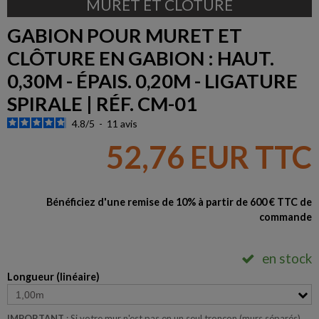
MURET ET CLÔTURE
GABION POUR MURET ET
CLÔTURE EN GABION : HAUT.
0,30M - ÉPAIS. 0,20M - LIGATURE
SPIRALE | RÉF. CM-01
4.8
/
5
-
11
avis
52,76 EUR TTC
Bénéficiez d'une remise de 10% à partir de 600 € TTC de
commande
en stock
Longueur (linéaire)
IMPORTANT
: Si votre mur n'est pas en un seul tronçon (murs séparés),