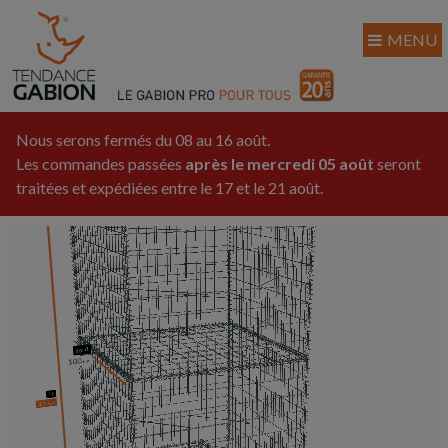
MENU
Nous serons fermés du 08 au 16 août.
Les commandes passées
après le mercredi 05 août
seront
traitées et expédiées entre le 17 et le 21 août.