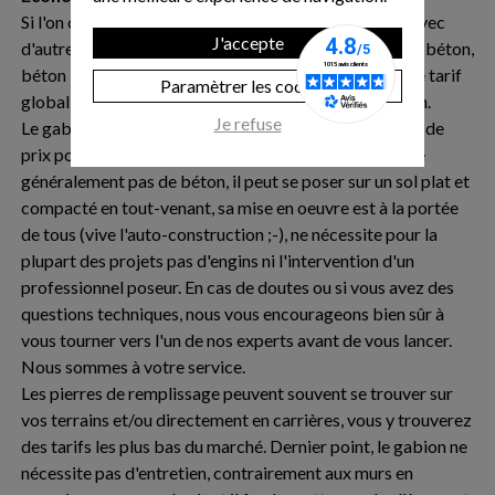
Si l'on compare le coût d'un projet de mur en gabion avec
J'accepte
d'autre procédés plus traditionnels (agglos, murs en L, béton,
béton banchés, enrochement), on constate un écart de tarif
Paramètrer les cookies
global qui peut s'avérer important en faveur du gabion.
Je refuse
Le gabion est une solution très intéressante en termes de
prix pour des raisons multiples : le gabion ne nécessite
généralement pas de béton, il peut se poser sur un sol plat et
compacté en tout-venant, sa mise en oeuvre est à la portée
de tous (vive l'auto-construction ;-), ne nécessite pour la
plupart des projets pas d'engins ni l'intervention d'un
professionnel poseur. En cas de doutes ou si vous avez des
questions techniques, nous vous encourageons bien sûr à
vous tourner vers l'un de nos experts avant de vous lancer.
Nous sommes à votre service.
Les pierres de remplissage peuvent souvent se trouver sur
vos terrains et/ou directement en carrières, vous y trouverez
des tarifs les plus bas du marché. Dernier point, le gabion ne
nécessite pas d'entretien, contrairement aux murs en