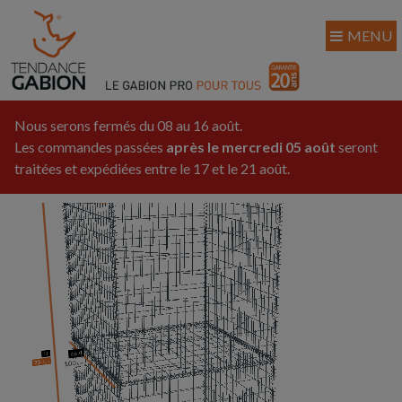
MENU
Nous serons fermés du 08 au 16 août.
Les commandes passées
après le mercredi 05 août
seront
traitées et expédiées entre le 17 et le 21 août.