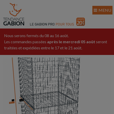
MENU
Nous serons fermés du 08 au 16 août.
Les commandes passées
après le mercredi 05 août
seront
traitées et expédiées entre le 17 et le 21 août.