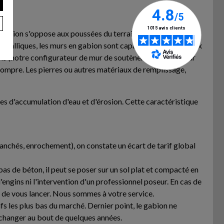
u gabion s'oppose aux poussées du terrain/talus), le mur de
étalliques, les murs en gabion sont capables de résister aux
ions (notre configurateur de mur de soutènement est là pour
 rompre. Les pierres ou autres matériaux de remplissage,
ues d'accumulation d'eau et d'érosion. Cette caractéristique
banchés, enrochement), on constate un écart de tarif global
as de béton, il peut se poser sur un sol plat et compacté en
d'engins ni l'intervention d'un professionnel poseur. En cas de
t de vous lancer. Nous sommes à votre service.
fs les plus bas du marché. Dernier point, le gabion ne
e changer au bout de quelques années.