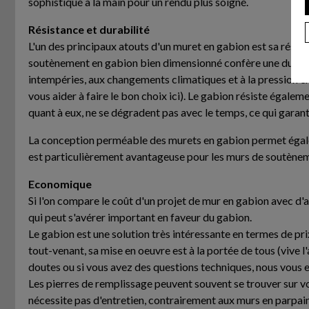
sophistiqué à la main pour un rendu plus soigné.
Résistance et durabilité
L'un des principaux atouts d'un muret en gabion est sa résist
soutènement en gabion bien dimensionné confère une durabili
intempéries, aux changements climatiques et à la pression ex
vous aider à faire le bon choix ici). Le gabion résiste égale
quant à eux, ne se dégradent pas avec le temps, ce qui garant
La conception perméable des murets en gabion permet également
est particulièrement avantageuse pour les murs de soutènem
Economique
Si l'on compare le coût d'un projet de mur en gabion avec d'
qui peut s'avérer important en faveur du gabion.
Le gabion est une solution très intéressante en termes de pri
tout-venant, sa mise en oeuvre est à la portée de tous (vive l
doutes ou si vous avez des questions techniques, nous vous 
Les pierres de remplissage peuvent souvent se trouver sur vos
nécessite pas d'entretien, contrairement aux murs en parpain