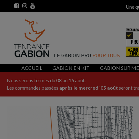
Une q
ACCUEIL
GABION EN KIT
GABION SUR M
Nous serons fermés du 08 au 16 août.
Les commandes passées
après le mercredi 05 août
seront tra