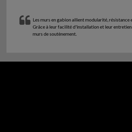
Les murs en gabion allient modularité, résistance
Grâce à leur facilité d'installation et leur entreti
murs de soutènement.