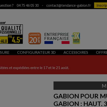
uestion ?
-
04 75 46 05 30
contact@tendance-gabion.fr
Inscri
ESURE
CONFIGURATEUR 3D
ACCESSOIRES
OFFR
itées et expédiées entre le 17 et le 21 août.
M
GABION POUR M
GABION : HAUT. 3