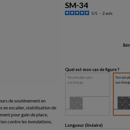
SM-34
5
/
5
-
2
avis
Bén
Quel est mon cas de figure ?
Terrain plat sans
Terrain p
surcharge
surcharg
e murs de soutènement en
s en escalier, stabilisation de
ement pour gain de place,
tion contre les inondations,
Longueur (linéaire)