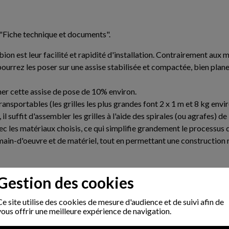
"Fiche technique et documents".
n est leur facilité et rapidité d'installation. Contrairement aux mu
urrez les poser sur une assise stabilisée et compactée, bien plane
ner cette assise de pose de 10% environ.
transportables (les grilles les plus grandes font 2 x 1 m et 8 kg e
l suffit d'assembler les grilles à l'aide des spirales (ou agrafes) de
ec les matériaux choisis, ce qui simplifie grandement le processus 
e main-d'oeuvre et de matériel, tout en permettant une construction
Gestion des cookies
s et contemporain à la fois grâce à l'acier. De plus, en jouant sur 
ormes originales), il est possible de créer des murs uniques, parfa
Ce site utilise des cookies de mesure d'audience et de suivi afin de
vous offrir une meilleure expérience de navigation.
iser l'apparence du mur, qu'il s'agisse d'une finition brute avec 