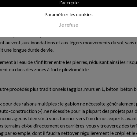
J'accepte
Paramètrer les cookies
ance et sa durabilité. Basé sur le principe du mur poids (le poids d
Je refuse
té exceptionnelle à vos ouvrages. Grâce à la robustesse des fils m
ercée par le terrain, à condition d'avoir choisi les bonnes dimens
ment au vent, aux inondations et aux légers mouvements du sol, sans
it une longue durée de vie.
 à l'eau de s'infiltrer entre les pierres, réduisant ainsi les risq
ent ou dans des zones à forte pluviométrie.
autre procédés plus traditionnels (agglos, murs en L, béton, béton 
x pour des raisons multiples : le gabion ne nécessite généralement p
'auto-construction ;-), ne nécessite pour la plupart des projets pas 
encourageons bien sûr à vous tourner vers l'un de nos experts avan
 terrains et/ou directement en carrières, vous y trouverez des tari
g par exemple, dont il faudra nettoyer régulièrement le crépi et l