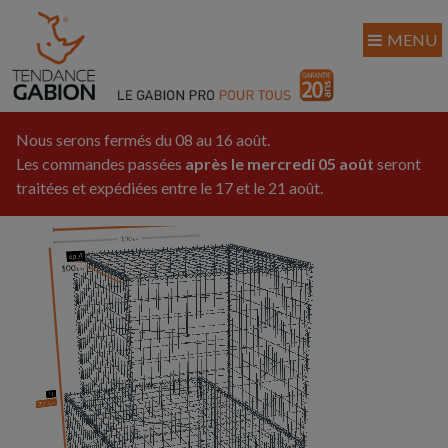
MENU
Nous serons fermés du 08 au 16 août.
Les commandes passées
après le mercredi 05 août
seront
traitées et expédiées entre le 17 et le 21 août.