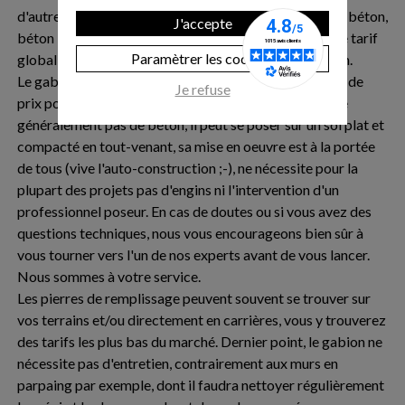
d'autre procédés plus traditionnels (agglos, murs en L, béton,
J'accepte
béton banchés, enrochement), on constate un écart de tarif
Paramètrer les cookies
global qui peut s'avérer important en faveur du gabion.
Le gabion est une solution très intéressante en termes de
Je refuse
prix pour des raisons multiples : le gabion ne nécessite
généralement pas de béton, il peut se poser sur un sol plat et
compacté en tout-venant, sa mise en oeuvre est à la portée
de tous (vive l'auto-construction ;-), ne nécessite pour la
plupart des projets pas d'engins ni l'intervention d'un
professionnel poseur. En cas de doutes ou si vous avez des
questions techniques, nous vous encourageons bien sûr à
vous tourner vers l'un de nos experts avant de vous lancer.
Nous sommes à votre service.
Les pierres de remplissage peuvent souvent se trouver sur
vos terrains et/ou directement en carrières, vous y trouverez
des tarifs les plus bas du marché. Dernier point, le gabion ne
nécessite pas d'entretien, contrairement aux murs en
parpaing par exemple, dont il faudra nettoyer régulièrement