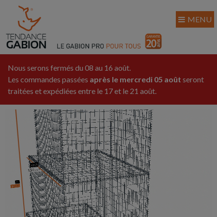
MENU
Nous serons fermés du 08 au 16 août.
Les commandes passées
après le mercredi 05 août
seront
traitées et expédiées entre le 17 et le 21 août.