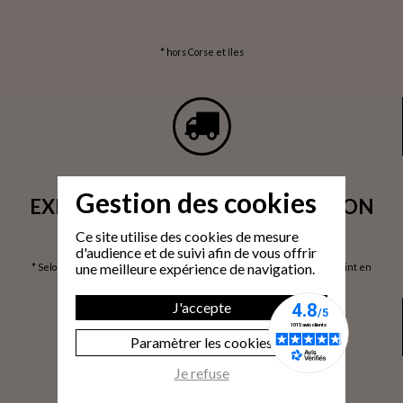
* hors Corse et îles
Gestion des cookies
EXPÉDITION SOUS 24H / LIVRAISON
SOUS 3 À 6 JOURS OUVRÉS*
Ce site utilise des cookies de mesure
d'audience et de suivi afin de vous offrir
une meilleure expérience de navigation.
* Selon volume de commande / via prise de rendez-vous / Livraison 1 point en
France Métropolitaine / hors Corse et îles, sur devis
J'accepte
Paramètrer les cookies
Je refuse