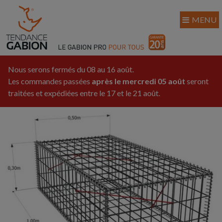
MENU
Nous serons fermés du 08 au 16 août.
Les commandes passées
après le mercredi 05 août
seront
traitées et expédiées entre le 17 et le 21 août.