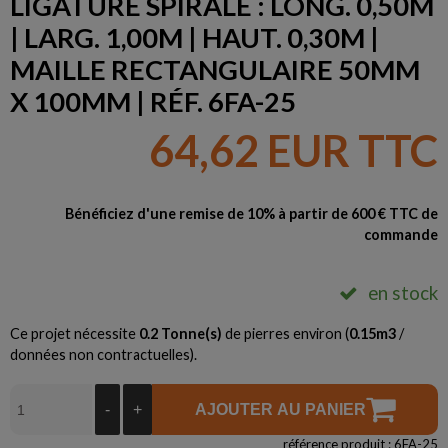
LIGATURE SPIRALE : LONG. 0,50M
| LARG. 1,00M | HAUT. 0,30M |
MAILLE RECTANGULAIRE 50MM
X 100MM | RÉF. 6FA-25
64,62 EUR TTC
Bénéficiez d'une remise de 10% à partir de 600 € TTC de
commande
en stock
Ce projet nécessite
0.2
Tonne(s)
de pierres environ (
0.15
m3
/
données non contractuelles).
-
+
AJOUTER AU PANIER
référence produit : 6FA-25