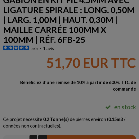
LIGATURE SPIRALE : LONG. 0,50M
| LARG. 1,00M | HAUT. 0,30M |
MAILLE CARRÉE 100MM X
100MM | RÉF. 6FB-25
5
/
5
-
1
avis
51,70 EUR TTC
Bénéficiez d'une remise de 10% à partir de 600 € TTC de
commande
en stock
Ce projet nécessite
0.2
Tonne(s)
de pierres environ (
0.15
m3
/
données non contractuelles).