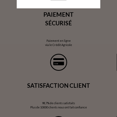
PAIEMENT
SÉCURISÉ
Paiement en ligne
via le Crédit Agricole
SATISFACTION CLIENT
98,7% de clients satisfaits
Plus de 10000 clients nous ont fait confiance