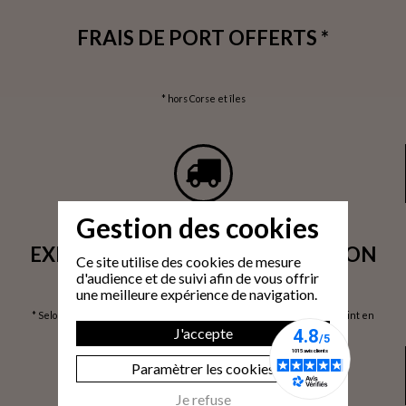
FRAIS DE PORT OFFERTS *
* hors Corse et îles
Gestion des cookies
EXPÉDITION SOUS 24H / LIVRAISON
Ce site utilise des cookies de mesure
d'audience et de suivi afin de vous offrir
SOUS 3 À 6 JOURS OUVRÉS*
une meilleure expérience de navigation.
* Selon volume de commande / via prise de rendez-vous / Livraison 1 point en
France Métropolitaine / hors Corse et îles, sur devis
J'accepte
Paramètrer les cookies
Je refuse