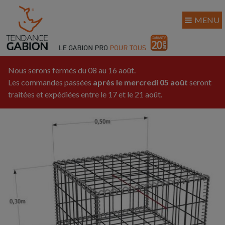
MENU
Nous serons fermés du 08 au 16 août.
Les commandes passées
après le mercredi 05 août
seront
traitées et expédiées entre le 17 et le 21 août.