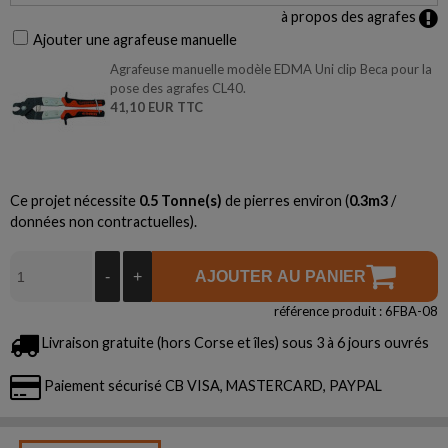
à propos des agrafes
Ajouter une agrafeuse manuelle
Agrafeuse manuelle modèle EDMA Uni clip Beca pour la
pose des agrafes CL40.
41,10 EUR TTC
Ce projet nécessite
0.5
Tonne(s)
de pierres environ (
0.3
m3
/
données non contractuelles).
-
+
AJOUTER AU PANIER
référence produit : 6FBA-08
Livraison gratuite (hors Corse et îles) sous 3 à 6 jours ouvrés
Paiement sécurisé CB VISA, MASTERCARD, PAYPAL