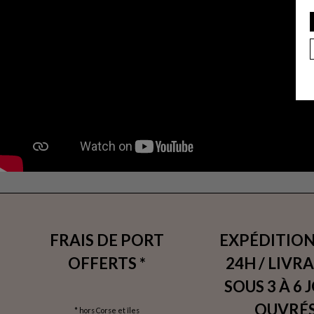
FRAIS DE PORT
EXPÉDITION
OFFERTS *
24H / LIVR
SOUS 3 À 6 
OUVRÉS
* hors Corse et îles