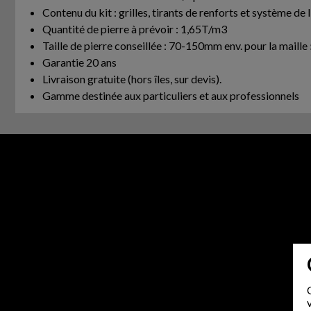
Contenu du kit : grilles, tirants de renforts et système de 
Quantité de pierre à prévoir : 1,65T/m3
Taille de pierre conseillée : 70-150mm env. pour la m
Garantie 20 ans
Livraison gratuite (hors îles, sur devis).
Gamme destinée aux particuliers et aux professionnels