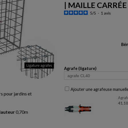
| MAILLE CARRÉE
5
/
5
-
1
avis
Bén
Agrafe (ligature)
Ajouter une agrafeuse manuell
s pour jardins et
Agraf
41,1
auteur
0,70m