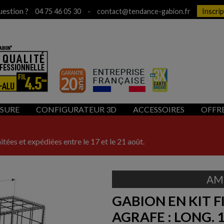
uestion ?
-
04 75 46 05 30
contact@tendance-gabion.fr
Inscri
ESURE
CONFIGURATEUR 3D
ACCESSOIRES
OFFR
itées et expédiées entre le 17 et le 21 août.
AM
GABION EN KIT F
AGRAFE : LONG. 1