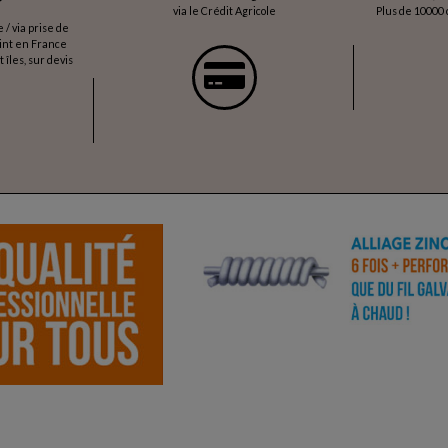
via le Crédit Agricole
Plus de 10000 c
/ via prise de
oint en France
 îles, sur devis