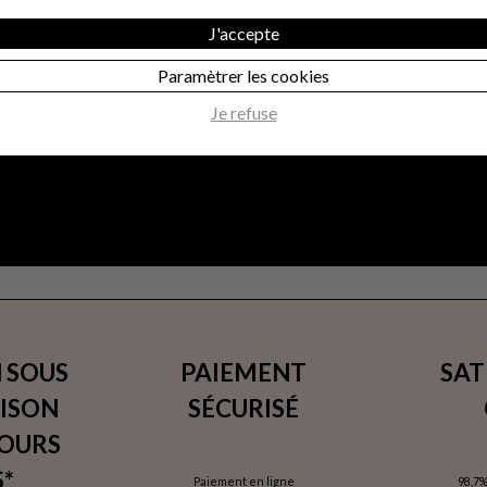
J'accepte
Paramètrer les cookies
Je refuse
 SOUS
PAIEMENT
SAT
AISON
SÉCURISÉ
JOURS
*
Paiement en ligne
98,7%