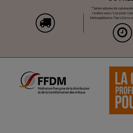
* Selon volume de commande 
rendez-vous / Livraison 1 p
Métropolitaine / hors Corse et