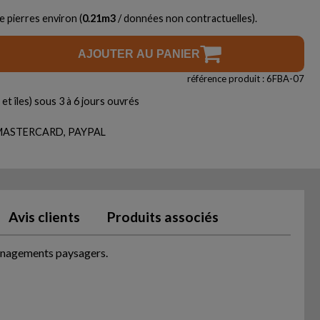
e pierres environ (
0.21
m3
/ données non contractuelles).
AJOUTER AU PANIER
référence produit : 6FBA-07
et îles) sous 3 à 6 jours ouvrés
, MASTERCARD, PAYPAL
Avis clients
Produits associés
ménagements paysagers.