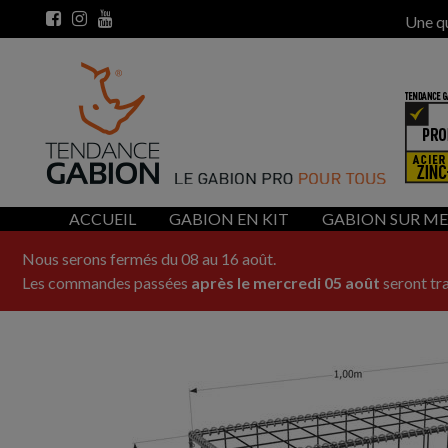
Une q
ACCUEIL
GABION EN KIT
GABION SUR M
Nous serons fermés du 08 au 16 août.
Les commandes passées
après le mercredi 05 août
seront tra