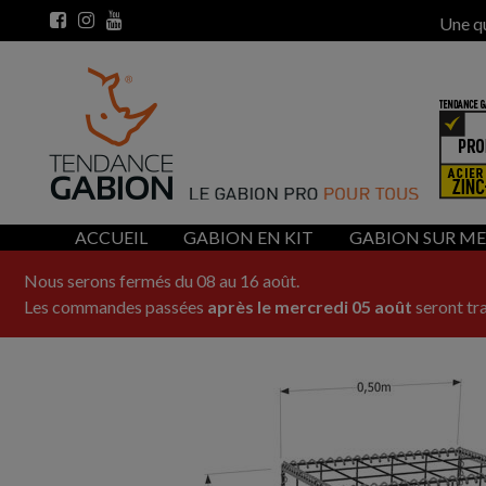
Une q
ACCUEIL
GABION EN KIT
GABION SUR M
Nous serons fermés du 08 au 16 août.
Les commandes passées
après le mercredi 05 août
seront tra