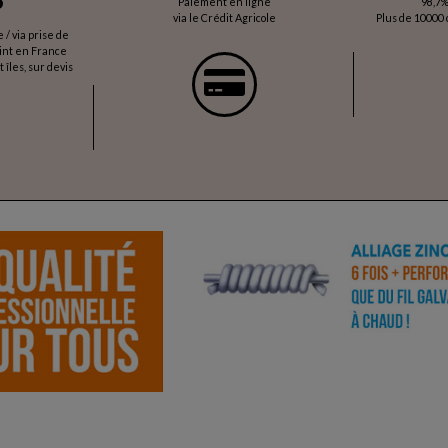
*
Paiement en ligne
98,7%
via le Crédit Agricole
Plus de 10000 c
/ via prise de
oint en France
 îles, sur devis