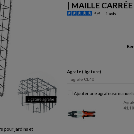
| MAILLE CARRÉE
5
/
5
-
1
avis
Bén
Agrafe (ligature)
Ajouter une agrafeuse manuell
Agraf
41,1
s pour jardins et