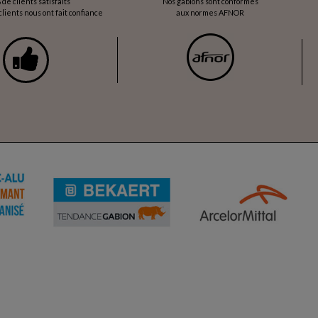
 de clients satisfaits
Nos gabions sont conformes
lients nous ont fait confiance
aux normes AFNOR