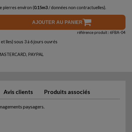
e pierres environ (
0.15
m3
/ données non contractuelles).
AJOUTER AU PANIER
référence produit : 6FBA-04
et îles) sous 3 à 6 jours ouvrés
, MASTERCARD, PAYPAL
Avis clients
Produits associés
ménagements paysagers.