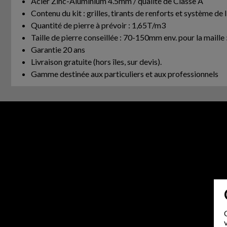
Acier Zinc-Aluminium 4.5mm / qualité de Classe A
Contenu du kit : grilles, tirants de renforts et système de 
Quantité de pierre à prévoir : 1,65T/m3
Taille de pierre conseillée : 70-150mm env. pour la m
Garantie 20 ans
Livraison gratuite (hors îles, sur devis).
Gamme destinée aux particuliers et aux professionnels