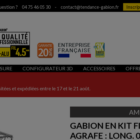
uestion ?
-
04 75 46 05 30
contact@tendance-gabion.fr
Inscri
ESURE
CONFIGURATEUR 3D
ACCESSOIRES
OFFR
itées et expédiées entre le 17 et le 21 août.
AM
GABION EN KIT F
AGRAFE : LONG. 0