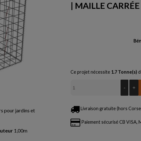
| MAILLE CARRÉE
Bén
Ce projet nécessite
1.7
Tonne(s)
d
-
+
Livraison gratuite (hors Corse 
s pour jardins et
Paiement sécurisé CB VISA
uteur
1,00m