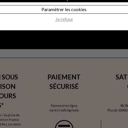
Paramètrer les cookies
Je refuse
 SOUS
PAIEMENT
SAT
AISON
SÉCURISÉ
JOURS
*
Paiement en ligne
98,7%
via le Crédit Agricole
Plus de 10000 c
/ via prise de
oint en France
 îles, sur devis