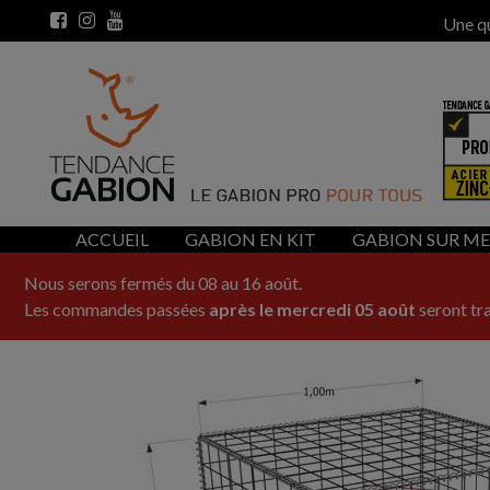
Une q
ACCUEIL
GABION EN KIT
GABION SUR M
Nous serons fermés du 08 au 16 août.
Les commandes passées
après le mercredi 05 août
seront tra