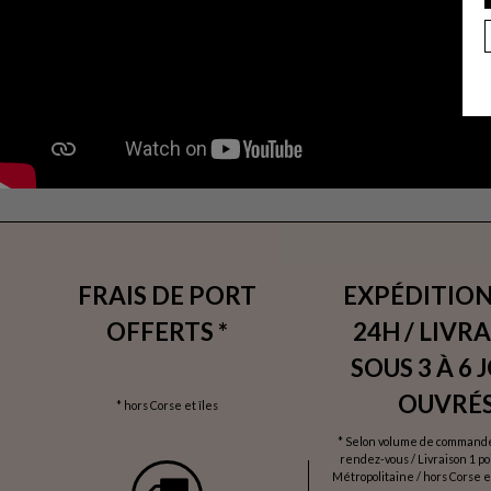
FRAIS DE PORT
EXPÉDITION
OFFERTS *
24H / LIVR
SOUS 3 À 6 
OUVRÉS
* hors Corse et îles
* Selon volume de commande 
rendez-vous / Livraison 1 p
Métropolitaine / hors Corse et