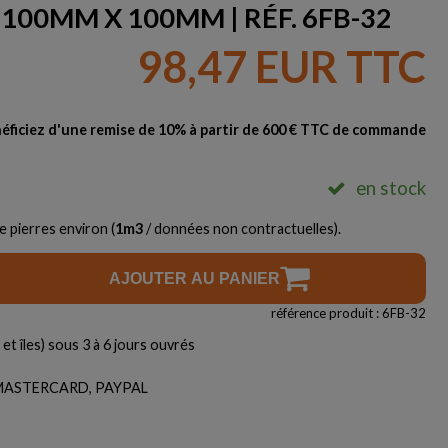
 100MM X 100MM | RÉF. 6FB-32
98,47 EUR TTC
éficiez d'une remise de 10% à partir de 600 € TTC de commande
en stock
e pierres environ (
1
m3
/ données non contractuelles).
AJOUTER AU PANIER
référence produit : 6FB-32
et îles) sous 3 à 6 jours ouvrés
, MASTERCARD, PAYPAL