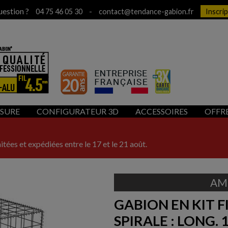
uestion ?
-
04 75 46 05 30
contact@tendance-gabion.fr
Inscri
ESURE
CONFIGURATEUR 3D
ACCESSOIRES
OFFR
itées et expédiées entre le 17 et le 21 août.
AM
GABION EN KIT F
SPIRALE : LONG. 