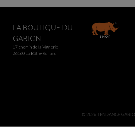
LA BOUTIQUE DU
GABION
17 chemin de la Vignerie
26160 La Bâtie-Rolland
© 2026 TENDANCE GABI