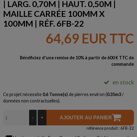
| LARG. 0,70M | HAUT. 0,50M |
MAILLE CARRÉE 100MM X
100MM | RÉF. 6FB-22
64,69 EUR TTC
Bénéficiez d'une remise de 10% à partir de 600 € TTC de
commande
en stock
Ce projet nécessite
0.6
Tonne(s)
de pierres environ (
0.35
m3
/
données non contractuelles).
-
+
AJOUTER AU PANIER
référence produit : 6FB-22