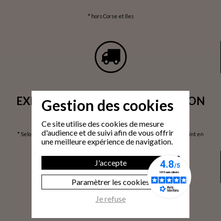
* hors Corse et îles
EXPÉDITION SOUS 24H / LIVRAISON
Gestion des cookies
SOUS 3 À 6 JOURS OUVRÉS*
Ce site utilise des cookies de mesure
d'audience et de suivi afin de vous offrir
* Selon volume de commande / via prise de rendez-vous / Livraison 1 point en
une meilleure expérience de navigation.
France Métropolitaine / hors Corse et îles, sur devis
J'accepte
Paramètrer les cookies
Je refuse
PAIEMENT