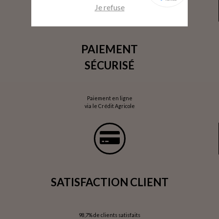
Je refuse
PAIEMENT
SÉCURISÉ
Paiement en ligne
via le Crédit Agricole
SATISFACTION CLIENT
98,7% de clients satisfaits