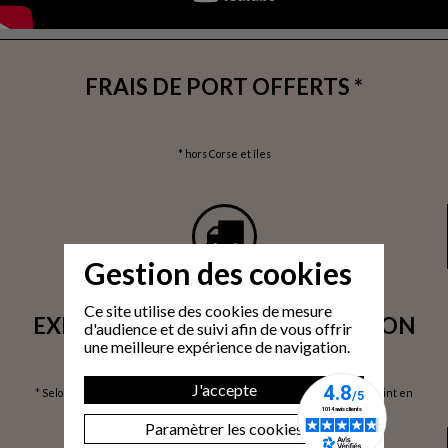
FRAIS DE PORT OFFERTS *
* hors Corse et îles
Gestion des cookies
Ce site utilise des cookies de mesure
EXPÉDITION SOUS 24H / LIVRAISON
d'audience et de suivi afin de vous offrir
une meilleure expérience de navigation.
SOUS 3 À 6 JOURS OUVRÉS*
J'accepte
* Selon volume de commande / via prise de rendez-vous / Livraison 1 point en
France Métropolitaine / hors Corse et îles, sur devis
Paramètrer les cookies