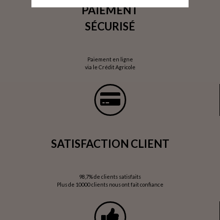
PAIEMENT
SÉCURISÉ
Paiement en ligne
via le Crédit Agricole
SATISFACTION CLIENT
98,7% de clients satisfaits
Plus de 10000 clients nous ont fait confiance