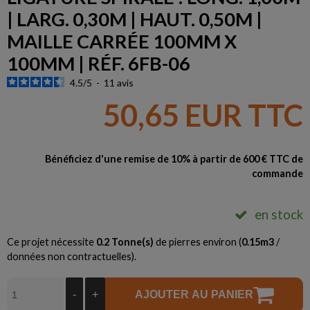
| LARG. 0,30M | HAUT. 0,50M |
MAILLE CARRÉE 100MM X
100MM | RÉF. 6FB-06
4.5
/
5
-
11
avis
50,65 EUR TTC
Bénéficiez d'une remise de 10% à partir de 600 € TTC de
commande
en stock
Ce projet nécessite
0.2
Tonne(s)
de pierres environ (
0.15
m3
/
données non contractuelles).
-
+
AJOUTER AU PANIER