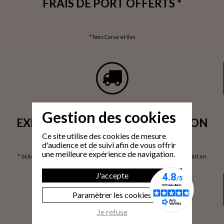
FRAIS DE PORT OFFERTS *
* hors Corse et îles
Gestion des cookies
EXPÉDITION SOUS 24H / LIVRAISON
Ce site utilise des cookies de mesure
SOUS 3 À 6 JOURS OUVRÉS*
d'audience et de suivi afin de vous offrir
une meilleure expérience de navigation.
* Selon volume de commande / via prise de rendez-vous / Livraison 1 point en
France Métropolitaine / hors Corse et îles, sur devis
J'accepte
Paramètrer les cookies
Je refuse