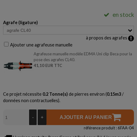
en stock
Agrafe (ligature)
à propos des agrafes
Ajouter une agrafeuse manuelle
Agrafeuse manuelle modèle EDMA Uni clip Beca pour la
pose des agrafes CL40.
41,10 EUR TTC
Ce projet nécessite
0.2
Tonne(s)
de pierres environ (
0.15
m3
/
données non contractuelles).
-
+
AJOUTER AU PANIER
référence produit : 6FAA-04