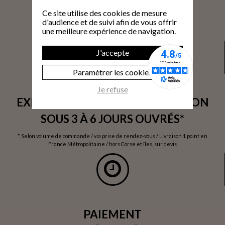
Ce site utilise des cookies de mesure
* hors Corse et îles
d'audience et de suivi afin de vous offrir
une meilleure expérience de navigation.
J'accepte
Paramètrer les cookies
Je refuse
EXPÉDITION SOUS 24H / LIVRAISON
SOUS 3 À 6 JOURS OUVRÉS*
* Selon volume de commande / via prise de rendez-vous / Livraison 1 point en
France Métropolitaine / hors Corse et îles, sur devis
PAIEMENT