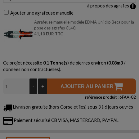
à propos des agrafes
Ajouter une agrafeuse manuelle
Agrafeuse manuelle modèle EDMA Uni clip Beca pour la
pose des agrafes CL40.
41,10 EUR TTC
Ce projet nécessite
0.1
Tonne(s)
de pierres environ (
0.08
m3
/
données non contractuelles).
-
+
AJOUTER AU PANIER
référence produit : 6FAA-02
Livraison gratuite (hors Corse et îles) sous 3 à 6 jours ouvrés
Paiement sécurisé CB VISA, MASTERCARD, PAYPAL