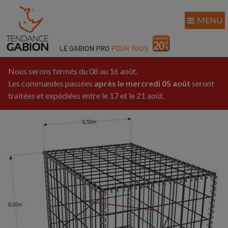
MENU
Nous serons fermés du 08 au 16 août.
Les commandes passées
après le mercredi 05 août
seront
traitées et expédiées entre le 17 et le 21 août.