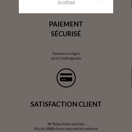
Je refuse
PAIEMENT
SÉCURISÉ
Paiement en ligne
via le Crédit Agricole
SATISFACTION CLIENT
98,7% de clients satisfaits
Plus de 10000 clients nous ont fait confiance