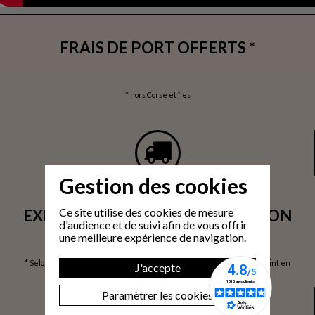
FRAIS DE PORT OFFERTS *
* hors Corse et îles
Gestion des cookies
Ce site utilise des cookies de mesure
EXPÉDITION SOUS 24H / LIVRAISON
d'audience et de suivi afin de vous offrir
SOUS 3 À 6 JOURS OUVRÉS*
une meilleure expérience de navigation.
* Selon volume de commande / via prise de rendez-vous / Livraison 1 point en
J'accepte
France Métropolitaine / hors Corse et îles, sur devis
Paramètrer les cookies