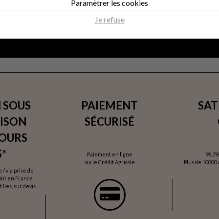
Paramètrer les cookies
Je refuse
 SOUS
PAIEMENT
SAT
AISON
SÉCURISÉ
JOURS
*
Paiement en ligne
98,7%
via le Crédit Agricole
Plus de 10000 c
/ via prise de
oint en France
 îles, sur devis