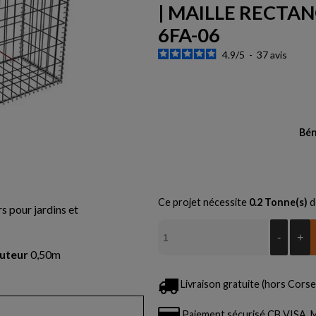
| MAILLE RECTAN
6FA-06
4.9
/
5
-
37
avis
Bén
Ce projet nécessite
0.2
Tonne(s)
d
s pour jardins et
-
+
uteur
0,50m
Livraison gratuite (hors Corse 
Paiement sécurisé CB VISA