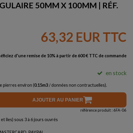
GULAIRE 50MM X 100MM | RÉF.
63,32 EUR TTC
éficiez d'une remise de 10% à partir de 600 € TTC de commande
en stock
e pierres environ (
0.15
m3
/ données non contractuelles).
AJOUTER AU PANIER
référence produit : 6FA-06
et îles) sous 3 à 6 jours ouvrés
, MASTERCARD, PAYPAL