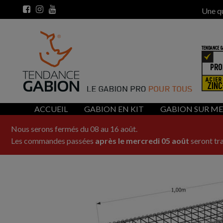
Une q
ACCUEIL
GABION EN KIT
GABION SUR M
Nous serons fermés du 08 au 16 août.
Les commandes passées
après le mercredi 05 août
seront tra