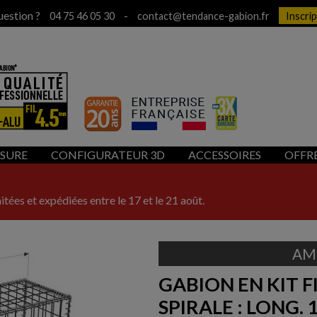
uestion ?
-
04 75 46 05 30
contact@tendance-gabion.fr
Inscri
ESURE
CONFIGURATEUR 3D
ACCESSOIRES
OFFR
itées et expédiées entre le 17 et le 21 août.
AM
GABION EN KIT F
SPIRALE : LONG. 